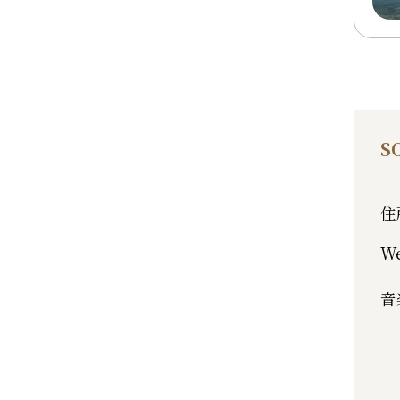
S
住
W
音