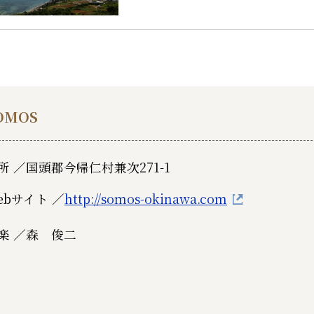
OMOS
所 ／
国頭郡今帰仁村兼次271-1
ebサイト ／
http://somos-okinawa.com
楽 ／
森 俊二