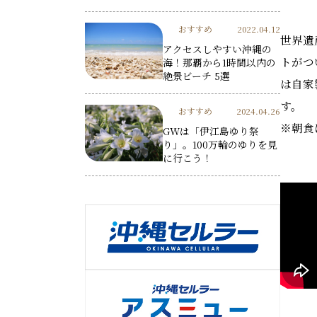
おすすめ
2022.04.12
世界遺
アクセスしやすい沖縄の
トがつ
海！那覇から1時間以内の
絶景ビーチ 5選
は自家
す。
おすすめ
2024.04.26
※朝食
GWは「伊江島ゆり祭
り」。100万輪のゆりを見
に行こう！