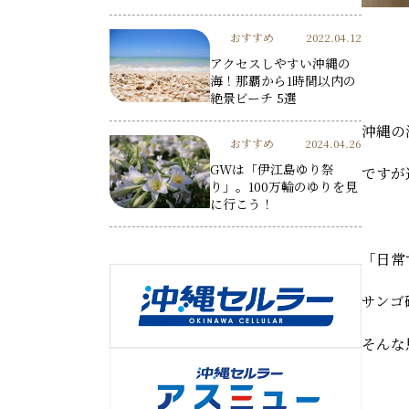
おすすめ
2022.04.12
アクセスしやすい沖縄の
海！那覇から1時間以内の
絶景ビーチ 5選
沖縄の
おすすめ
2024.04.26
GWは「伊江島ゆり祭
ですが
り」。100万輪のゆりを見
に行こう！
「日常
サンゴ
そんな