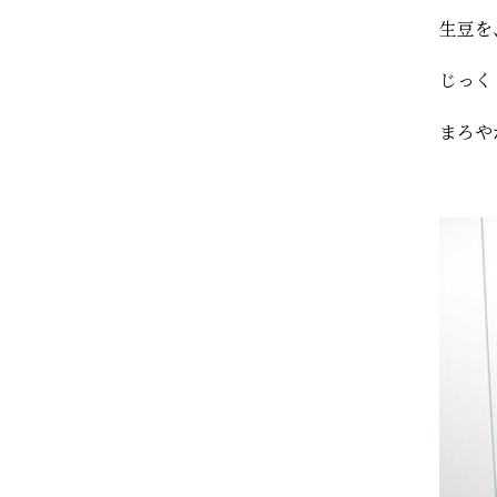
生豆を
じっく
まろや