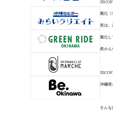
35C
風化（
実は、
風化し
県から
35C
沖縄県
そんな