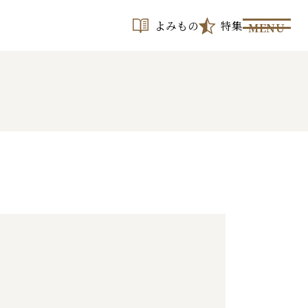
よみもの
特集
MENU