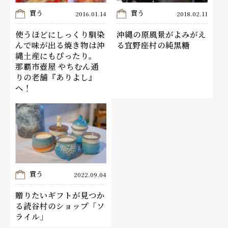
買う
買う
2016.01.14
2018.02.11
使うほどにしっくり馴染
沖縄の原風景がよみがえ
んで味が出る焼き物は沖
る宜野座村の純黒糖
縄土産にもぴったり。
那覇市壺屋 やちむん通
りの老舗『ありよし』
へ！
買う
2022.09.04
贈りたいギフトが見つか
る読谷村のショップ「ソ
ライル」