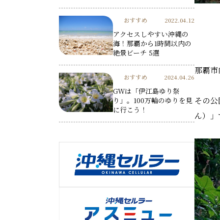
おすすめ
2022.04.12
アクセスしやすい沖縄の
海！那覇から1時間以内の
絶景ビーチ 5選
那覇市
おすすめ
2024.04.26
GWは「伊江島ゆり祭
その公
り」。100万輪のゆりを見
に行こう！
ん）」