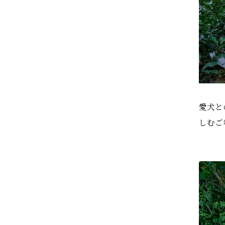
愛犬と
しむご