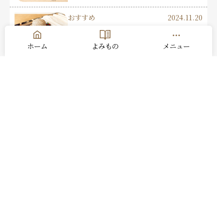
おすすめ
2024.11.20
沖縄旅行におすすめ！持ち物チェッ
クリスト：忘れ物ゼロで楽しむ旅へ
ホーム
よみもの
メニュー
おすすめ
2022.04.12
アクセスしやすい沖縄の海！那覇か
ら1時間以内の絶景ビーチ 5選
おすすめ
2024.04.26
GWは「伊江島ゆり祭り」。100万輪
のゆりを見に行こう！