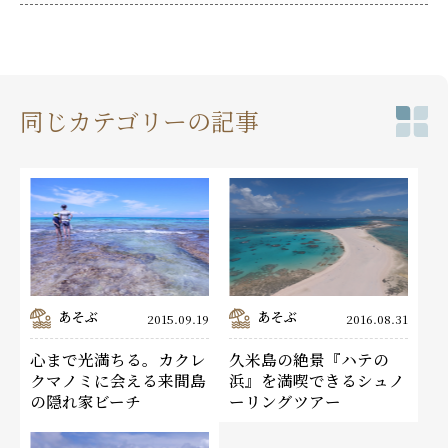
同じカテゴリーの記事
あそぶ
あそぶ
2015.09.19
2016.08.31
心まで光満ちる。カクレ
久米島の絶景『ハテの
クマノミに会える来間島
浜』を満喫できるシュノ
の隠れ家ビーチ
ーリングツアー