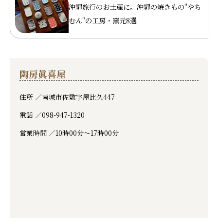
沖縄旅行のお土産に。沖縄の焼きもの"やち
むん"の工房・窯元8選
陶房眞喜屋
住所 ／
南城市佐敷字屋比久447
電話 ／
098-947-1320
営業時間 ／
10時00分～17時00分