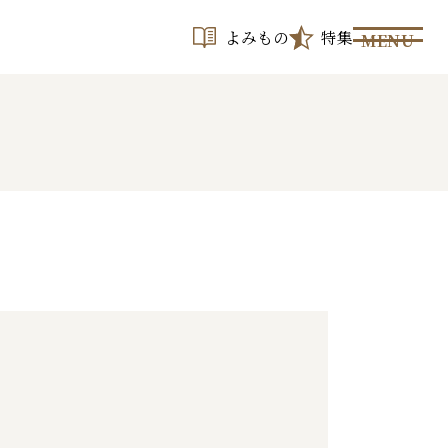
よみもの
特集
MENU