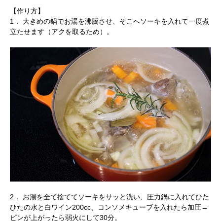
【作り方】
1． 大きめの鍋でお湯を沸騰させ、そこへソーキを入れて一度煮
立たせます（アクを取るため）。
2． お湯を全て捨ててソーキをサッと洗い、圧力鍋に入れてひた
ひたの水と白ワイン200cc、コンソメキューブを入れたら加圧→
ピンが上がったら弱火にして30分。