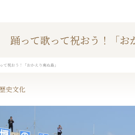
ン 踊って歌って祝おう！「お
って祝おう！「おかえり南ぬ島」
歴史文化