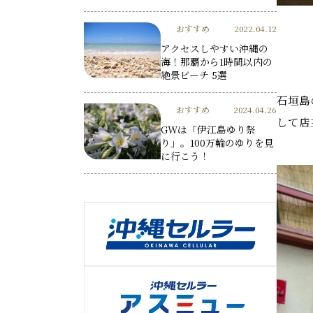
おすすめ
2022.04.12
アクセスしやすい沖縄の
海！那覇から1時間以内の
絶景ビーチ 5選
石垣島
おすすめ
2024.04.26
して店
GWは「伊江島ゆり祭
り」。100万輪のゆりを見
に行こう！