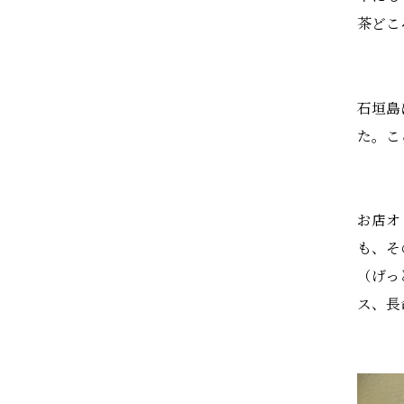
茶どこ
石垣島
た。こ
お店オ
も、そ
（げっ
ス、長