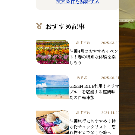
検索条件を解除する
おすすめ記事
おすすめ
2025.03.20
沖縄4月のおすすめイベン
ト！春の特別な体験を楽
しもう
あそぶ
2025.06.21
GREEN RIDE利用！ケラマ
ブルーを堪能する座間味
島の自転車旅
おすすめ
2024.11.20
沖縄旅行におすすめ！持
ち物チェックリスト：忘
れ物ゼロで楽しむ旅へ