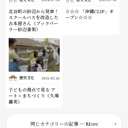
北谷町の砂辺から発車！
☆☆☆ 「沖縄CLIP」オ
スクールバスを改造した
ープン☆☆☆
古本屋さん《ブックパー
ラー砂辺書架》
歴史文化
2026.02.26
子どもの視点で見る ア
ート×まちづくり《久場
麗美》
同じカテゴリーの記事 ─ More