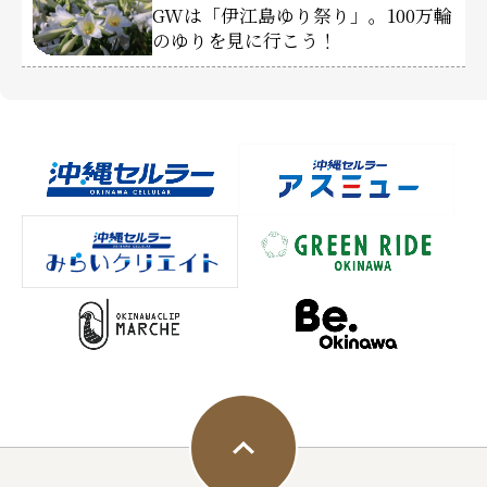
GWは「伊江島ゆり祭り」。100万輪
のゆりを見に行こう！