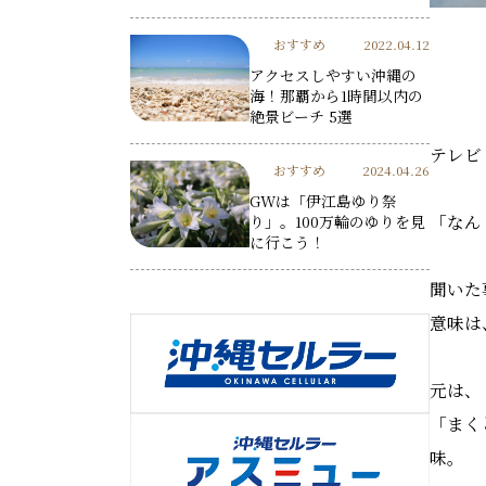
おすすめ
2022.04.12
アクセスしやすい沖縄の
海！那覇から1時間以内の
絶景ビーチ 5選
テレビ
おすすめ
2024.04.26
GWは「伊江島ゆり祭
「なん
り」。100万輪のゆりを見
に行こう！
聞いた
意味は
元は、
「まく
味。